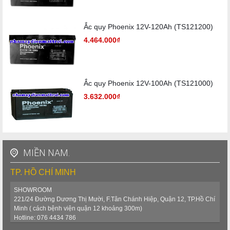
Ắc quy Phoenix 12V-120Ah (TS121200)
4.464.000₫
Ắc quy Phoenix 12V-100Ah (TS121000)
3.632.000₫
MIỀN NAM.
TP. HỒ CHÍ MINH
SHOWROOM
221/24 Đường Dương Thị Mười, F.Tân Chánh Hiệp, Quận 12, TP.Hồ Chí
Minh ( cách bệnh viện quận 12 khoảng 300m)
Hotline: 076 4434 786