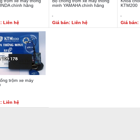
g trộm xe máy thông
Bộ chống trộm xe máy thông
Khóa chố
ONDA chính hãng
minh YAMAHA chính hãng
KTM200
: Liên hệ
Giá bán: Liên hệ
Giá bán:
ống trộm xe máy
0
: Liên hệ