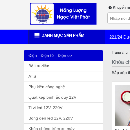
Khuyến m
DANH MỤC SẢN PHẨM
221/24 Đư
Trang chủ
Điện - Điện tử - Điện cơ
Khóa c
Bộ lưu điện
Sắp xếp t
ATS
Phụ kiện công nghệ
Quạt kẹp bình ắc quy 12V
Ti vi led 12V, 220V
Bóng đèn led 12V, 220V
Khóa chống trộm xe máy