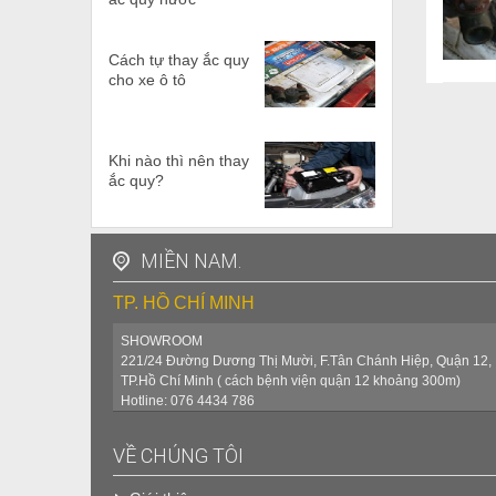
Cách tự thay ắc quy
cho xe ô tô
Khi nào thì nên thay
ắc quy?
MIỀN NAM.
TP. HỒ CHÍ MINH
SHOWROOM
221/24 Đường Dương Thị Mười, F.Tân Chánh Hiệp, Quận 12,
TP.Hồ Chí Minh ( cách bệnh viện quận 12 khoảng 300m)
Hotline: 076 4434 786
VỀ CHÚNG TÔI