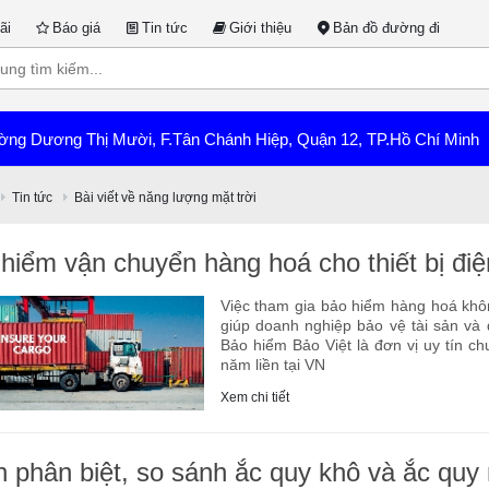
ãi
Báo giá
Tin tức
Giới thiệu
Bản đồ đường đi
ờng Dương Thị Mười, F.Tân Chánh Hiệp, Quận 12, TP.Hồ Chí Minh
Tin tức
Bài viết về năng lượng mặt trời
hiểm vận chuyển hàng hoá cho thiết bị điệ
Việc tham gia bảo hiểm hàng hoá khôn
giúp doanh nghiệp bảo vệ tài sản và
Bảo hiểm Bảo Việt là đơn vị uy tín c
năm liền tại VN
Xem chi tiết
 phân biệt, so sánh ắc quy khô và ắc quy