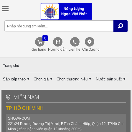
0
Giỏ hàng
Hướng dẫn
Liên hệ
Chỉ đường
Trang chủ
Sắp xếp theo
Chọn giá
Chọn thương hiệu
Nước sản xuất
MIỀN NAM.
TP. HỒ CHÍ MINH
SHOWROOM
221/24 Đường Dương Thị Mười, F.Tân Chánh Hiệp, Quận 12, TP.Hồ Chí
Minh ( cách bệnh viện quận 12 khoảng 300m)