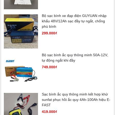
✅
Năng lượng tái tạo
: sạc pin lưu trữ cho hệ thống điện
mặt trời, điện gió.
Bộ sạc bình xe đạp điện GUYUAN nhập
✅
Xe điện – xe nâng – xe golf
: đảm bảo dòng nạp mạnh
khẩu 48V/12Ah sạc đầy tự ngắt, chống
mẽ, rút ngắn thời gian chờ.
phù bình
✅
Tàu thuyền điện, xuồng du lịch
: cung cấp nguồn năng
299.000₫
lượng nhanh, bền bỉ.
✅
UPS, Inverter công suất lớn
: duy trì nguồn điện liên tục,
sạc ngầm pin dự phòng.
Bộ sạc bình ắc quy thông minh 50A-12V,
✅
Máy chà sàn, xe dọn vệ sinh công nghiệp
: hoạt động
tự động ngắt khi đầy
ổn định trong môi trường khắt khe.
749.000₫
4. Lợi ích khi sử dụng
Tăng tuổi thọ cho pin lithium, hạn chế chai pin.
Sạc bình ắc quy thông minh kết hợp khử
Tiết kiệm chi phí nhờ hiệu suất cao, giảm hao hụt điện năng.
sunfat phục hồi ắc quy 4Ah-100Ah hiệu E-
FAST
Rút ngắn thời gian sạc, tăng tính linh hoạt cho thiết bị.
419.000₫
An toàn cho người dùng và hệ thống điện.