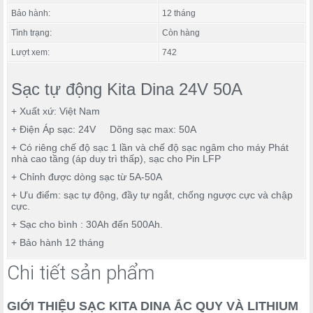
Bảo hành:
12 tháng
Tình trạng:
Còn hàng
Lượt xem:
742
Sạc tự động Kita Dina 24V 50A
+ Xuất xứ: Việt Nam
+ Điện Áp sạc: 24V Dõng sạc max: 50A
+ Có riêng chế độ sạc 1 lần và chế độ sạc ngâm cho máy Phát
nhà cao tầng (áp duy trì thấp), sạc cho Pin LFP
+ Chỉnh được dòng sạc từ 5A-50A
+ Ưu điểm: sạc tự động, đầy tự ngắt, chống ngược cực và chập
cực.
+ Sạc cho bình : 30Ah đến 500Ah.
+ Bảo hành 12 tháng
Chi tiết sản phẩm
GIỚI THIỆU SẠC KITA DINA ẮC QUY VÀ LITHIUM