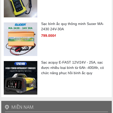
5. Thông số kỹ thuật tham khảo
Điện áp vào: 220V AC / 50Hz
Sạc bình ắc quy thông minh Suoer MA-
2430 24V-30A
Điện áp ra: 24V DC (chuẩn LiFePO4) – Ngắt sạc ở 29,2V
799.000₫
Dòng sạc: 50A
Công suất: ~1200W
Hiệu suất: ≥ 90%
Sạc acquy E-FAST 12V/24V - 25A, sạc
Chế độ bảo vệ: quá dòng, quá áp, ngắn mạch, ngược cực,
được nhiều loại bình từ 6Ah -400Ah, có
quá nhiệt
chức năng phục hồi bình ắc quy
Kiểu làm mát: quạt tản nhiệt thông minh
Kích thước: gọn nhẹ, dễ di chuyển
Bảo hành: 12 tháng
MIỀN NAM.