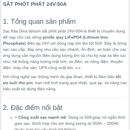
SẮT PHỐT PHÁT 24V-50A
1. Tổng quan sản phẩm
Sạc Kita Dina lithium sắt phốt phát 24V-50A là thiết bị chuyên dụng
để nạp cho các dòng
pin/ắc quy LiFePO4 (Lithium Iron
Phosphate)
điện áp 24V với dòng nạp lớn lên tới 50A. Đây là dòng
sạc cao cấp, đáp ứng nhu cầu sạc nhanh, ổn định, an toàn cho các
ứng dụng cần nguồn điện dung lượng lớn và chu kỳ nạp xả liên tục
như: hệ thống năng lượng mặt trời, xe điện, xe nâng điện, thuyền
điện, máy chà sàn, UPS công suất lớn, v.v.
Với công nghệ sạc thông minh đa giai đoạn, thiết bị đảm bảo
tối
ưu tuổi thọ pin
, hạn chế tình trạng quá nhiệt, quá áp, và nâng cao
hiệu suất sử dụng điện năng.
2. Đặc điểm nổi bật
⚡
Công suất sạc mạnh mẽ
: Dòng ra 50A giúp rút ngắn thời
gian sạc, thích hợp cho pin dung lượng từ 50Ah – 200Ah
(hoặc hơn tùy cấu hình hệ thống).