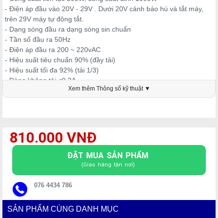
- Điện áp đầu vào 20V - 29V . Dưới 20V cảnh báo hú và tắt máy,
trên 29V máy tự động tắt.
- Dạng sóng đầu ra dạng sóng sin chuẩn
- Tần số đầu ra 50Hz
- Điện áp đầu ra 200 ~ 220vAC
- Hiệu suất tiêu chuẩn 90% (đầy tải)
- Hiệu suất tối đa 92% (tải 1/3)
- Dòng không tải <0,3A
Xem thêm Thông số kỹ thuật ▼
- Nhiệt độ hoạt động từ -10 ° C đến + 50 ° C
- Độ ẩm hoạt động từ 20% đến 90% mà không ngưng tụ
- Phạm vi nhiệt độ đặt máy -30 ° C đến + 70 ° C
Ưu điểm sản phẩm:
810.000 VNĐ
- Sản phẩm này có kích thước nhỏ, trọng lượng nhẹ, không gây ô
nhiễm và tiếng ồn thấp. Sử dụng vỏ hợp kim nhôm, phun cát và
ĐẶT MUA SẢN PHẨM
oxy hóa trên bề mặt.
(Giao hàng tận nơi)
- Phương pháp làm mát điều khiển nhiệt độ thông minh làm mát
không khí, quạt thông minh
076 4434 786
SẢN PHẨM CÙNG DANH MỤC