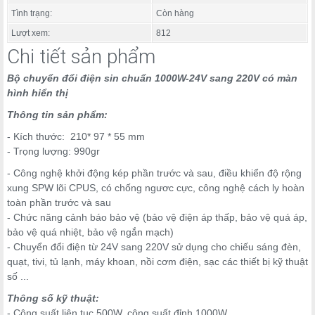
Tình trạng:
Còn hàng
Lượt xem:
812
Chi tiết sản phẩm
Bộ chuyển đổi điện sin chuẩn 1000W-24V sang 220V có màn
hình hiển thị
Thông tin sản phẩm:
- Kích thước: 210* 97 * 55 mm
- Trọng lượng: 990gr
- Công nghệ khởi động kép phần trước và sau, điều khiển độ rộng
xung SPW lõi CPUS, có chống ngươc cực, công nghệ cách ly hoàn
toàn phần trước và sau
- Chức năng cảnh báo bảo vệ (bảo vệ điện áp thấp, bảo vệ quá áp,
bảo vệ quá nhiệt, bảo vệ ngắn mạch)
- Chuyển đổi điện từ 24V sang 220V sử dụng cho chiếu sáng đèn,
quạt, tivi, tủ lạnh, máy khoan, nồi cơm điện, sạc các thiết bị kỹ thuật
số ...
Thông số kỹ thuật:
- Công suất liên tục 500W, công suất đỉnh 1000W