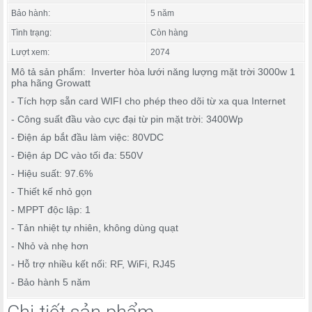
Bảo hành:
5 năm
Tình trạng:
Còn hàng
Lượt xem:
2074
Mô tả sản phẩm: Inverter hòa lưới năng lượng mặt trời 3000w 1
pha hãng Growatt
- Tích hợp sẵn card WIFI cho phép theo dõi từ xa qua Internet
- Công suất đầu vào cực đại từ pin mặt trời: 3400Wp
- Điện áp bắt đầu làm việc: 80VDC
- Điện áp DC vào tối đa: 550V
- Hiệu suất: 97.6%
- Thiết kế nhỏ gọn
- MPPT độc lập: 1
- Tản nhiệt tự nhiên, không dùng quạt
- Nhỏ và nhẹ hơn
- Hỗ trợ nhiều kết nối: RF, WiFi, RJ45
- Bảo hành 5 năm