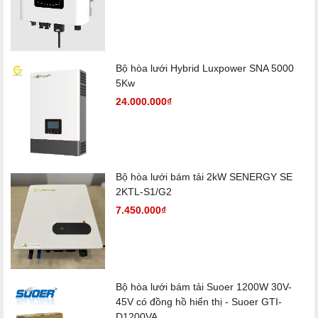
Dải nhiệt độ làm việc:
–25°C đến +60°C
Hiển thị:
LCD
Giao tiếp
có / tùy chọn / opt / opt / opt
(RS232/RF/Wi-
Bộ hòa lưới Hybrid Luxpower SNA 5000
Fi/LAN/GPRS):
5Kw
Bảo hành:
5/10 năm
24.000.000₫
Kích thước (W/H/D):
271*320*142
Trọng lượng (Kg):
8.8
Chứng chỉ chất lượng
CE, VDE 0126-1-1, IEC 62109, G83, AS4777,
Bộ hòa lưới bám tải 2kW SENERGY SE
và tiêu chuẩn
AS/NZS 3100, CEI0-21, VDE-AR-N4105, EN50438,
2KTL-S1/G2
CQC
7.450.000₫
Bộ hòa lưới bám tải Suoer 1200W 30V-
45V có đồng hồ hiển thị - Suoer GTI-
D1200VA