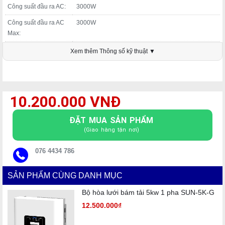
Công suất đầu ra AC:
3000W
Công suất đầu ra AC
3000W
Max:
Dòng đầu ra Max:
14.3A
Xem thêm Thông số kỹ thuật ▼
Dải điện áp AC dạnh
220V, 230V, 240V, 180vAC-280Vac
định:
Dải tần số AC dạnh
50Hz, 60Hz/±5Hz
10.200.000 VNĐ
định:
Hệ số công suất:
0.8 leading – 0.8 lagging
ĐẶT MUA SẢN PHẨM
(Giao hàng tận nơi)
Loại hệ thống điện
1 pha
hòa lưới:
076 4434 786
Hiệu suất cực đại:
97.6%
SẢN PHẨM CÙNG DANH MỤC
Hiệu suất MPPT:
99.5%
Bộ hòa lưới bám tải 5kw 1 pha SUN-5K-G
Tự tiêu thụ công suất:
<0.5W
12.500.000₫
Mức bảo vệ:
IP65