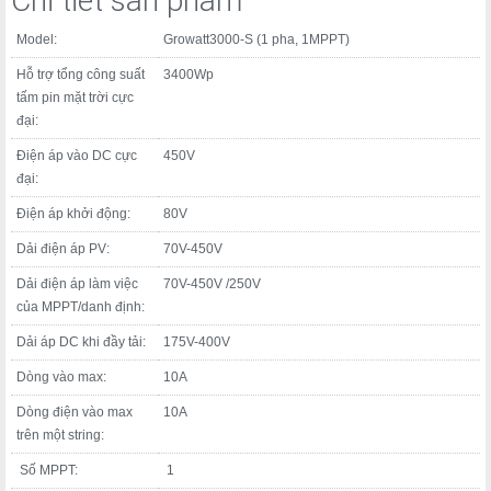
Chi tiết sản phẩm
Model:
Growatt3000-S (1 pha, 1MPPT)
Hỗ trợ tổng công suất
3400Wp
tấm pin mặt trời cực
đại:
Điện áp vào DC cực
450V
đại:
Điện áp khởi động:
80V
Dải điện áp PV:
70V-450V
Dải điện áp làm việc
70V-450V /250V
của MPPT/danh định:
Dải áp DC khi đầy tải:
175V-400V
Dòng vào max:
10A
Dòng điện vào max
10A
trên một string:
Số MPPT:
1