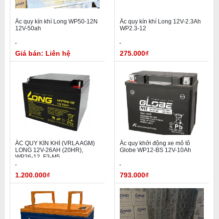
Ắc quy kín khí Long WP50-12N
Ắc quy kín khí Long 12V-2.3Ah
12V-50ah
WP2.3-12
Giá bán: Liên hệ
275.000₫
ẮC QUY KÍN KHÍ (VRLA AGM)
Ắc quy khởi động xe mô tô
LONG 12V-26AH (20HR),
Globe WP12-BS 12V-10Ah
WP26-12, F3-M5
1.200.000₫
793.000₫