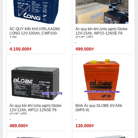
ẮC QUY KÍN KHÍ (VRLA AGM)
Ắc quy kín khí (vrla agm) Globe
LONG 12V-100Ah, CWP100-
12V-15Ah, WP15-12NSE F6
12N
(CỰC VÍT)
4.150.000₫
499.000₫
Ắc quy kín khí (vrla agm) Globe
Bình Ắc quy GLOBE 6V-5Ah
12V-12Ah, WP12-12NSE F6
(WP5-6)
(CỰC VÍT)
489.000₫
130.000₫