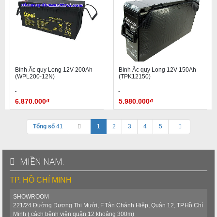
Bình Ắc quy Long 12V-200Ah
Bình Ắc quy Long 12V-150Ah
(WPL200-12N)
(TPK12150)
6.870.000₫
5.980.000₫
Tổng số
41
1
2
3
4
5
MIỀN NAM.
TP. HỒ CHÍ MINH
SHOWROOM
221/24 Đường Dương Thị Mười, F.Tân Chánh Hiệp, Quận 12, TP.Hồ Chí
Minh ( cách bệnh viện quận 12 khoảng 300m)