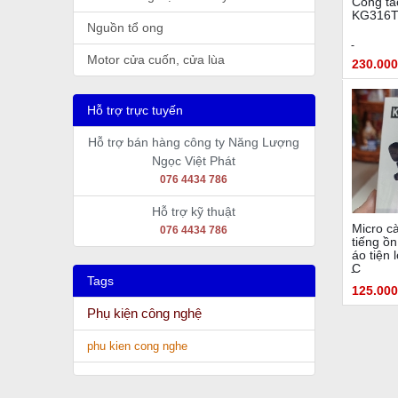
Công tắ
KG316T-I
Nguồn tổ ong
Motor cửa cuốn, cửa lùa
230.000
Hỗ trợ trực tuyến
Hỗ trợ bán hàng công ty Năng Lượng
Ngọc Việt Phát
076 4434 786
Hỗ trợ kỹ thuật
Micro c
076 4434 786
tiếng ồn
áo tiện 
C
Tags
125.000
Phụ kiện công nghệ
phu kien cong nghe