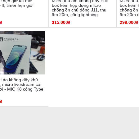
c hẹn giờ tắt mở
Micro thu âm không dây Full
Micro thu
I, timer hẹn giờ
box kèm hộp đựng micro
box kèm 
chống ồn chủ động J11, thu
chống ồn 
âm 20m, cổng lightning
âm 20m c
₫
315.000₫
299.000₫
ài áo không dây khử
, micro livestream cài
lợi - MIC K8 cổng Type
₫