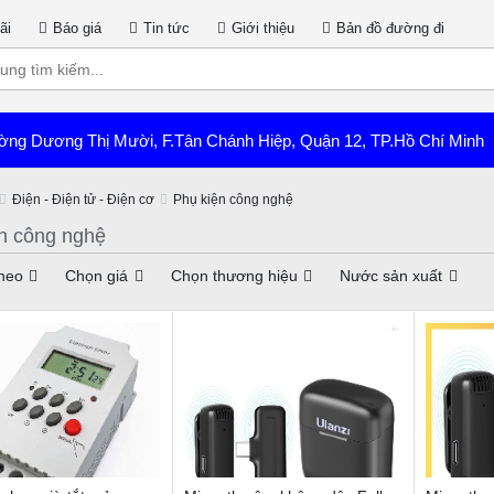
ãi
Báo giá
Tin tức
Giới thiệu
Bản đồ đường đi
ờng Dương Thị Mười, F.Tân Chánh Hiệp, Quận 12, TP.Hồ Chí Minh
Điện - Điện tử - Điện cơ
Phụ kiện công nghệ
n công nghệ
heo
Chọn giá
Chọn thương hiệu
Nước sản xuất