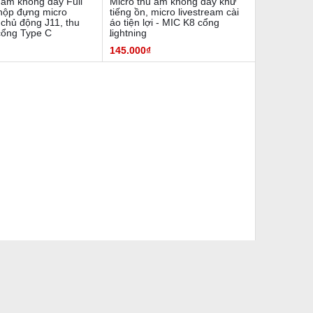
 âm không dây Full
Micro thu âm không dây khử
hộp đựng micro
tiếng ồn, micro livestream cài
chủ động J11, thu
áo tiện lợi - MIC K8 cổng
ổng Type C
lightning
145.000₫