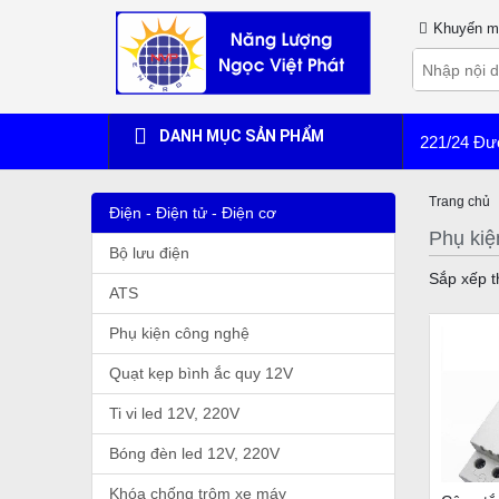
Khuyến m
DANH MỤC SẢN PHẨM
221/24 Đư
Trang chủ
Điện - Điện tử - Điện cơ
Phụ kiệ
Bộ lưu điện
Sắp xếp t
ATS
Phụ kiện công nghệ
Quạt kẹp bình ắc quy 12V
Ti vi led 12V, 220V
Bóng đèn led 12V, 220V
Khóa chống trộm xe máy