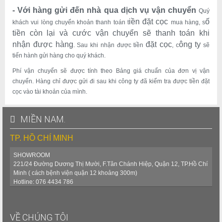
- Với hàng gửi đến nhà qua dịch vụ v
ận chuyển
Quý
iền đặt cọc
ố
khách vui lòng chuyển khoản thanh toán t
mua hàng, s
tiền c
òn
lại và cước vận chuyển sẽ thanh toán khi
nhận được hàng
đặt cọc
ông ty
. Sau khi nhận được tiền
, c
sẽ
tiến hành gửi hàng cho quý khách.
Phí vận chuyển sẽ được tính theo Bảng giá chuẩn của đơn vị vận
chuyển. Hàng chỉ được gửi đi sau khi công ty đã kiểm tra được tiền đặt
cọc vào tài khoản của mình.
MIỀN NAM.
TP. HỒ CHÍ MINH
SHOWROOM
221/24 Đường Dương Thị Mười, F.Tân Chánh Hiệp, Quận 12, TP.Hồ Chí
Minh ( cách bệnh viện quận 12 khoảng 300m)
Hotline: 076 4434 786
VỀ CHÚNG TÔI