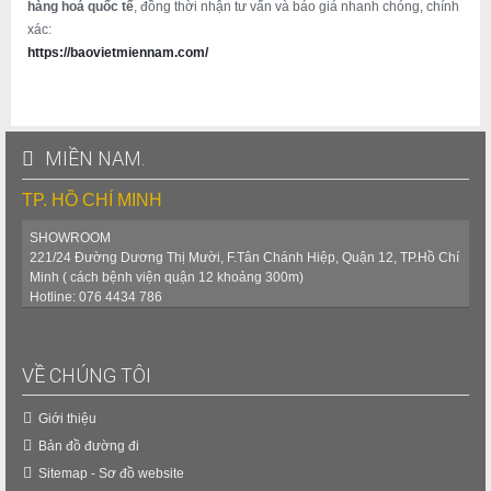
hàng hoá quốc tế
, đồng thời nhận tư vấn và báo giá nhanh chóng, chính
xác:
https://baovietmiennam.com/
MIỀN NAM.
TP. HỒ CHÍ MINH
SHOWROOM
221/24 Đường Dương Thị Mười, F.Tân Chánh Hiệp, Quận 12, TP.Hồ Chí
Minh ( cách bệnh viện quận 12 khoảng 300m)
Hotline: 076 4434 786
VỀ CHÚNG TÔI
Giới thiệu
Bản đồ đường đi
Sitemap - Sơ đồ website