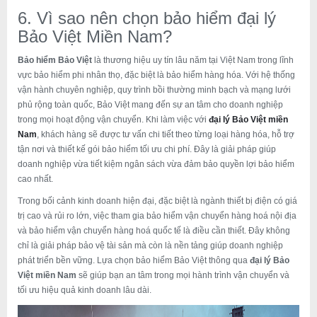
6. Vì sao nên chọn bảo hiểm đại lý
Bảo Việt Miền Nam?
Bảo hiểm Bảo Việt
là thương hiệu uy tín lâu năm tại Việt Nam trong lĩnh
vực bảo hiểm phi nhân thọ, đặc biệt là bảo hiểm hàng hóa. Với hệ thống
vận hành chuyên nghiệp, quy trình bồi thường minh bạch và mạng lưới
phủ rộng toàn quốc, Bảo Việt mang đến sự an tâm cho doanh nghiệp
trong mọi hoạt động vận chuyển. Khi làm việc với
đại lý Bảo Việt miền
Nam
, khách hàng sẽ được tư vấn chi tiết theo từng loại hàng hóa, hỗ trợ
tận nơi và thiết kế gói bảo hiểm tối ưu chi phí. Đây là giải pháp giúp
doanh nghiệp vừa tiết kiệm ngân sách vừa đảm bảo quyền lợi bảo hiểm
cao nhất.
Trong bối cảnh kinh doanh hiện đại, đặc biệt là ngành thiết bị điện có giá
trị cao và rủi ro lớn, việc tham gia bảo hiểm vận chuyển hàng hoá nội địa
và bảo hiểm vận chuyển hàng hoá quốc tế là điều cần thiết. Đây không
chỉ là giải pháp bảo vệ tài sản mà còn là nền tảng giúp doanh nghiệp
phát triển bền vững. Lựa chọn bảo hiểm Bảo Việt thông qua
đại lý Bảo
Việt miền Nam
sẽ giúp bạn an tâm trong mọi hành trình vận chuyển và
tối ưu hiệu quả kinh doanh lâu dài.