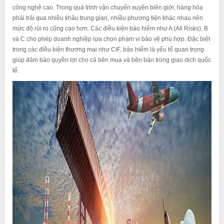
công nghệ cao. Trong quá trình vận chuyển xuyên biên giới, hàng hóa
phải trải qua nhiều khâu trung gian, nhiều phương tiện khác nhau nên
mức độ rủi ro cũng cao hơn. Các điều kiện bảo hiểm như A (All Risks), B
và C cho phép doanh nghiệp lựa chọn phạm vi bảo vệ phù hợp. Đặc biệt
trong các điều kiện thương mại như CIF, bảo hiểm là yếu tố quan trọng
giúp đảm bảo quyền lợi cho cả bên mua và bên bán trong giao dịch quốc
tế.