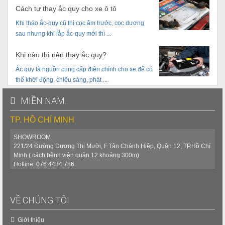
Cách tự thay ắc quy cho xe ô tô
Khi tháo ắc-quy cũ thì cọc âm trước, cọc dương
sau nhưng khi lắp ắc-quy mới thì ...
Khi nào thì nên thay ắc quy?
Ắc quy là nguồn cung cấp điện chính cho xe để có
thể khởi động, chiếu sáng, phát ...
MIỀN NAM.
TP. HỒ CHÍ MINH
SHOWROOM
221/24 Đường Dương Thị Mười, F.Tân Chánh Hiệp, Quận 12, TP.Hồ Chí
Minh ( cách bệnh viện quận 12 khoảng 300m)
Hotline: 076 4434 786
VỀ CHÚNG TÔI
Giới thiệu