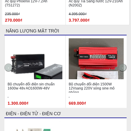
Ắc quy Phoenix 12V-7.2Ah
Ắc quy Tia Sáng nước 12V-210Ah
(TS1272)
(N200Z)
235.000₫
4.395.000₫
270.000₫
3.797.000₫
NĂNG LƯỢNG MẶT TRỜI
‹
›
Bộ chuyển đổi điện sin chuẩn
Bộ chuyển đổi điện 1500W
1600w 48v AO1600W-48V
12Vsang 220V sóng sine mô
phỏng
1.300.000₫
669.000₫
ĐIỆN - ĐIỆN TỬ - ĐIỆN CƠ