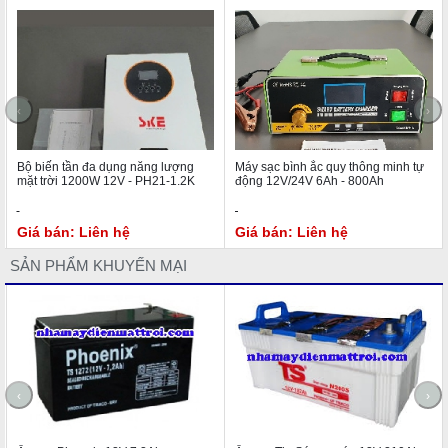
‹
›
Bộ biến tần đa dụng năng lượng
Máy sạc bình ắc quy thông minh tự
mặt trời 1200W 12V - PH21-1.2K
động 12V/24V 6Ah - 800Ah
Giá bán: Liên hệ
Giá bán: Liên hệ
SẢN PHẨM KHUYẾN MẠI
‹
›