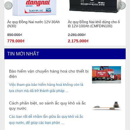
‹
›
Ắc quy Đồng Nai nước 12V-30Ah
Ắc quy Đồng Nai khô dùng cho ô
(N30)
tô 12V-100Ah (CMFDIN100)
850.000₫
2.281.000₫
779.000₫
2.175.000₫
TIN MỚI NHẤT
Bảo hiểm vận chuyển hàng hoá cho thiết bị
điện
Việc tham gia bảo hiểm hàng hoá không còn là
lựa chọn mà đã trở thành giải pháp ...
Cách phân biệt, so sánh ắc quy khô và ắc
quy nước
Các bạn rất dễ nhầm lẫn giữa ắc quy khô và ắc
quy nước, để giúp các bạn phân ...