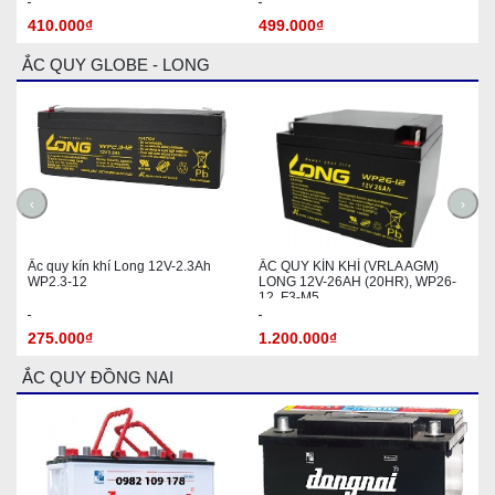
410.000₫
499.000₫
ẮC QUY GLOBE - LONG
‹
›
Ắc quy kín khí Long 12V-2.3Ah
ẮC QUY KÍN KHÍ (VRLA AGM)
WP2.3-12
LONG 12V-26AH (20HR), WP26-
12, F3-M5
275.000₫
1.200.000₫
ẮC QUY ĐỒNG NAI