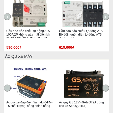
‹
›
Cầu dao đảo chiều tự động ATS
Cầu dao đảo chiều tự động ATS,
100A 2P không gây mất điện khi
Bộ đổi nguồn điện tự động ATS
chuyển nguồn-FHM3-100E/2P
220V 125A
590.000₫
619.000₫
ẮC QU XE MÁY
‹
›
Ắc quy xe đạp điện Yamato 6-FM-
Ắc quy GS 12V - 9Ah GT9A dùng
15 chất lượng, hàng chính hãng
cho xe Spacy, Attila, ….
h