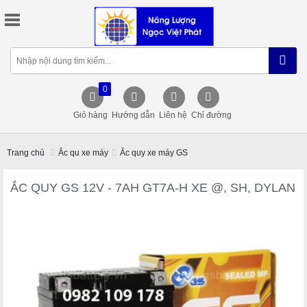
0
Giỏ hàng
Hướng dẫn
Liên hệ
Chỉ đường
Trang chủ
Ắc qu xe máy
Ắc quy xe máy GS
ẮC QUY GS 12V - 7AH GT7A-H XE @, SH, DYLAN