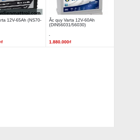
arta 12V-65Ah (NS70-
Ắc quy Varta 12V-60Ah
(DIN56031/56030)
0₫
1.880.000₫