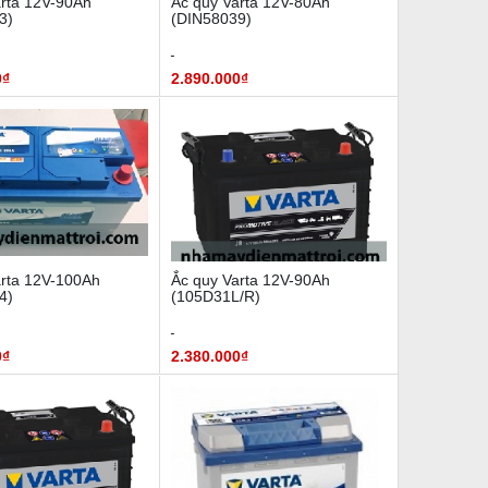
arta 12V-90Ah
Ắc quy Varta 12V-80Ah
3)
(DIN58039)
0₫
2.890.000₫
arta 12V-100Ah
Ắc quy Varta 12V-90Ah
4)
(105D31L/R)
0₫
2.380.000₫