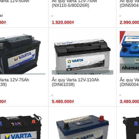
Varta 12V-50Ah
Ắc quy Varta 12V-75Ah
Ắc quy V
(NX110-5/80D26R)
(DIN5904
0₫
00₫
1.920.000₫
2.990.00
Varta 12V-75Ah
Ắc quy Varta 12V-110Ah
Ắc quy V
39)
(DIN61038)
(DIN6004
00₫
5.480.000₫
3.480.00