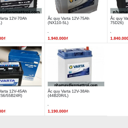
Varta 12V-70Ah
Ắc quy Varta 12V-75Ah
Ắc quy V
)
(NX110-5L)
75D26)
00₫
1.940.000₫
1.840.00
Varta 12V-45Ah
Ắc quy Varta 12V-38Ah
-S6/55B24R)
(44B20R/L)
00₫
1.190.000₫