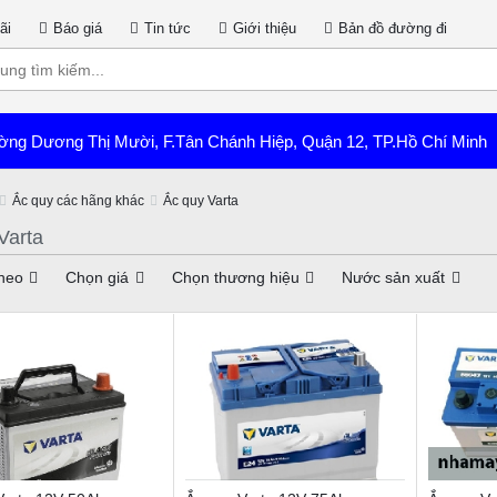
ãi
Báo giá
Tin tức
Giới thiệu
Bản đồ đường đi
ờng Dương Thị Mười, F.Tân Chánh Hiệp, Quận 12, TP.Hồ Chí Minh
Ắc quy các hãng khác
Ắc quy Varta
Varta
heo
Chọn giá
Chọn thương hiệu
Nước sản xuất