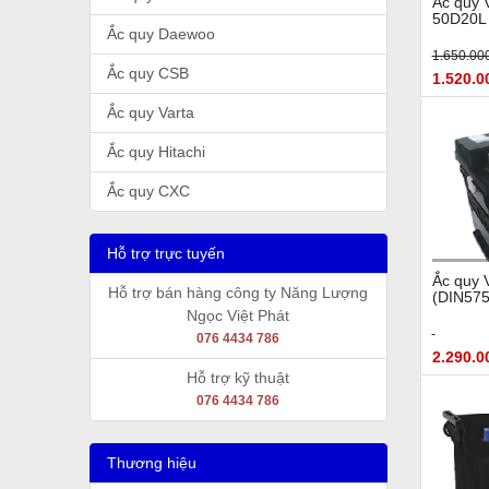
Ắc quy 
50D20L
Ắc quy Daewoo
1.650.00
Ắc quy CSB
1.520.0
Ắc quy Varta
Ắc quy Hitachi
Ắc quy CXC
Hỗ trợ trực tuyến
Ắc quy 
Hỗ trợ bán hàng công ty Năng Lượng
(DIN575
Ngọc Việt Phát
076 4434 786
2.290.0
Hỗ trợ kỹ thuật
076 4434 786
Thương hiệu