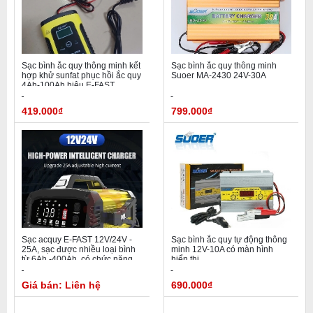
Sạc bình ắc quy thông minh kết
Sạc bình ắc quy thông minh
hợp khử sunfat phục hồi ắc quy
Suoer MA-2430 24V-30A
4Ah-100Ah hiệu E-FAST
419.000₫
799.000₫
Sạc acquy E-FAST 12V/24V -
Sạc bình ắc quy tự động thông
25A, sạc được nhiều loại bình
minh 12V-10A có màn hình
từ 6Ah -400Ah, có chức năng
hiển thị
phục hồi bình ắc quy
Giá bán: Liên hệ
690.000₫