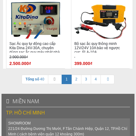
Sạc Ắc quy tự động cao cấp
Bộ sạc ắc quy thông minh
Kita Dina 24V-30A, chuyên
12V/24V 10A bảo vệ ngược
dùng sạc ắc quy máy phát nhà
cực, FLA-10A
cao tầng
2.900.000₫
2.500.000₫
399.000₫
Tổng số
40
1
2
3
4
MIỀN NAM.
TP. HỒ CHÍ MINH
SHOWROOM
221/24 Đường Dương Thị Mười, F.Tân Chánh Hiệp, Quận 12, TP.Hồ Chí
Minh ( cách bệnh viện quận 12 khoảng 300m)