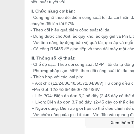
hiệu suất tuyệt vời.
II. Chức năng cơ bản:
- Công nghệ theo dõi điểm công suất tối đa cải thiện đ
chuyển đổi lên tới 97%
- Theo dõi hiệu quả điểm công suất tối đa
- Dùng được cho Axit, ắc quy khô, ắc quy gel và Pin Li
- Với tính năng tự động bảo vệ quá tải, quá áp và ng
- Có cổng RS485 để giao tiếp và theo dõi máy một cách
III. Thông số kỹ thuật:
- Chế độ sạc: Theo dõi công suất MPPT tối đa tự độn
- Phương pháp sạc: MPPt theo dõi công suất tối đa, s
- Thích hợp với các loại pin:
+ Axit chì: (12/24/36/48/60/72/84/96V) Tự động điều c
+Pin Gel: 12/24/36/48/60/72/84/96V
+ Life PO4: Điện áp đơn 3,2 số dây (2-45 dây có thể đ
+ Li-on: Điện áp đơn 3,7 số dây (2-45 dây có thể điều
+ Người dùng: Điện áp giới hạn có thể điều chỉnh để 
- Với chức năng của pin Lithium: Với đầu vào quang đi
không cần DC của pin
Xem thêm T
- Điện áp đầu vào mạch hở tối đa PV 0-230V
- Hiển thị Màn hình LCD với nút cảm ứng: công suất, đi