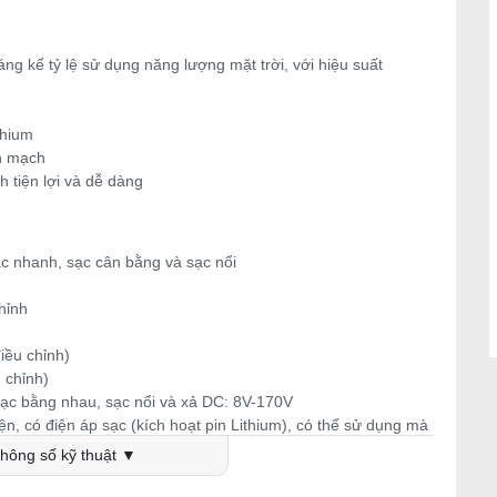
áng kể tỷ lệ sử dụng năng lượng mặt trời, với hiệu suất
thium
ắn mạch
 tiện lợi và dễ dàng
g
ạc nhanh, sạc cân bằng và sạc nổi
hỉnh
iều chỉnh)
 chỉnh)
sạc bằng nhau, sạc nổi và xả DC: 8V-170V
ện, có điện áp sạc (kích hoạt pin Lithium), có thể sử dụng mà
hông số kỹ thuật ▼
ện áp, điện áp pin, dòng sạc, nguồn, trạng thái hoạt động.