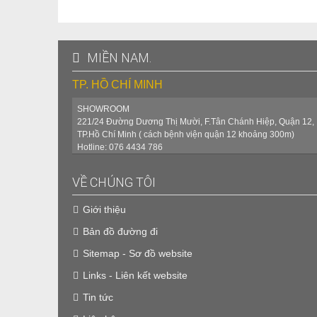
Hiển thị tiếng Trung và tiếng Anh
- Giao diện truyền thông: RS485 8 chân (có thể truy vấ
- Nhiệt độ môi trường làm việc: -20C - 40C
MIỀN NAM.
- Cấp độ bảo vệ: IP21
- Độ cao: 0-3000m
TP. HỒ CHÍ MINH
- Kích thước: 218x265x100mm
- Trọng lượng: 2,75kg
SHOWROOM
221/24 Đường Dương Thị Mười, F.Tân Chánh Hiệp, Quận 12,
TP.Hồ Chí Minh ( cách bệnh viện quận 12 khoảng 300m)
Hotline: 076 4434 786
VỀ CHÚNG TÔI
Giới thiệu
Bản đồ đường đi
Sitemap - Sơ đồ website
Links - Liên kết website
Tin tức