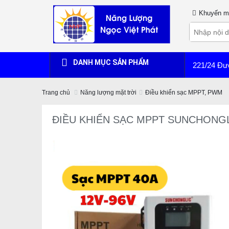
Khuyến m
DANH MỤC SẢN PHẨM
221/24 Đư
Trang chủ
Năng lượng mặt trời
Điều khiển sạc MPPT, PWM
ĐIỀU KHIỂN SẠC MPPT SUNCHONGLI