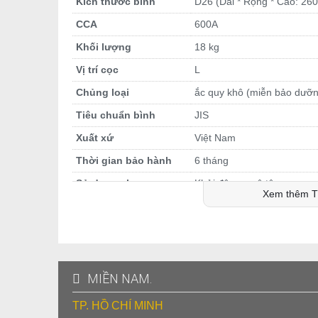
Kích thước bình
D26 (Dài * Rộng * Cao: 2
CCA
600A
Khối lượng
18 kg
Vị trí cọc
L
Chủng loại
ắc quy khô (miễn bảo dưỡ
Tiêu chuẩn bình
JIS
Xuất xứ
Việt Nam
Thời gian bảo hành
6 tháng
Sử dụng cho
Khởi động xe ô tô
Xem thêm T
HƯỚNG DẪN SỬ DỤNG
Bình điện ắc quy GS 12V 70AH 80D26L MF có công dụn
được, hộc chứa ắc quy của xe cần lớn hơn hoặc bằng 
173mm và chiều cao 204mm.
Tương ứng với điện lượng 70AH, sản phẩm sau khi nạp 
MIỀN NAM.
trước khi hiệu điện thế giảm xuống dưới 10.5V.
TP. HỒ CHÍ MINH
GS 12V 70AH 80D26L MF là bình cọc L nên khi áp chiề