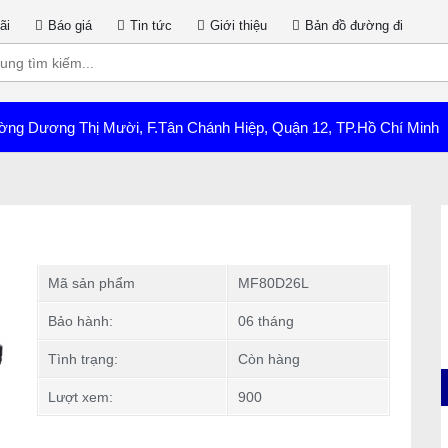
ãi
Báo giá
Tin tức
Giới thiệu
Bản đồ đường đi
ờng Dương Thị Mười, F.Tân Chánh Hiệp, Quận 12, TP.Hồ Chí Minh
Mã sản phẩm
MF80D26L
Bảo hành:
06 tháng
Tình trạng:
Còn hàng
Lượt xem:
900