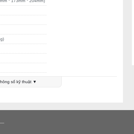
60mm * 173mm * 204mm)
ng)
hông số kỹ thuật ▼
g dự trữ và cung cấp nguồn điện cho xe ô tô. Để sử dụng
kích thước thực tế của bình với chiều dài 260mm, rộng
đầy có thể phóng ra dòng điện 3.5A liên tục trong 20 giờ
u dài bình và quay phần 2 cọc hướng về bụng, bạn có thể