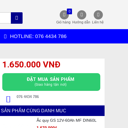
0
Giỏ hàng
Hướng dẫn
Liên hệ
HOTLINE: 076 4434 786
1.650.000 VNĐ
ĐẶT MUA SẢN PHẨM
(Giao hàng tận nơi)
076 4434 786
SẢN PHẨM CÙNG DANH MỤC
Ắc quy GS 12V-60Ah MF DIN60L
1.670.000₫