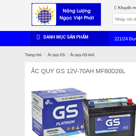
Khuyến m
DANH MỤC SẢN PHẨM
221/24 Đư
Trang chủ
Ắc quy GS
Ắc quy GS khô
ẮC QUY GS 12V-70AH MF80D26L